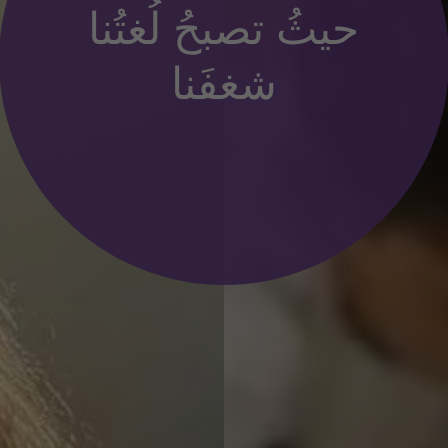
حيثُ تصبحُ لُغتُنا
شغفَنا