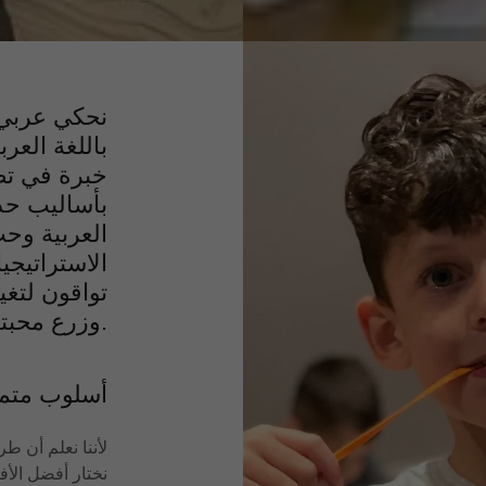
نحكي عربي 
باللغة العر
خبرة في تطو
بأساليب حد
العربية وح
الاستراتيجيا
تواقون لتغي
وزرع محبتها في قلوبهم منذ الصغر.
أسلوب متمي
لأننا نعلم أن طر
نختار أفضل الأف